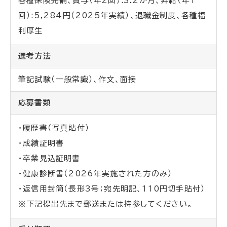
各種保険完備、賞与（年
2
回）
:3.2
か月、昇給（年
1
回）
:5,284
円（
2025
年実績）、退職金制度、各種福
利厚生
選考方法
筆記試験（一般常識）、作文、面接
応募書類
・履歴書（写真貼付）
・成績証明書
・卒業見込証明書
・健康診断書（2026年実施された方のみ）
・返信用封筒（長形3号；宛先明記、110円切手貼付）
※下記提出先まで郵送または持参してください。